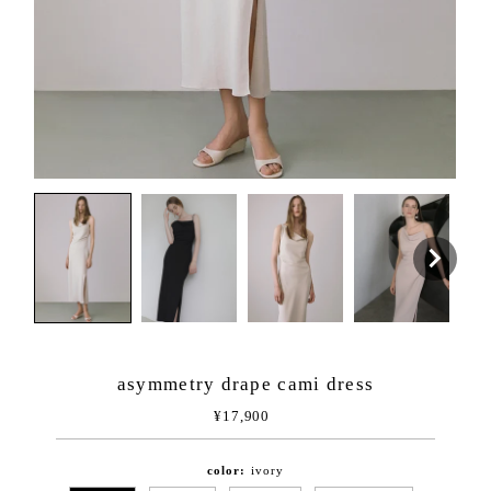
asymmetry drape cami dress
¥17,900
通
常
価
color:
格
ivory