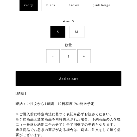
ivory
black
brown
pink beige
size:
S
S
M
数量
-
+
Add to cart
[納期］
即納：ご注文から1週間～10日程度での発送予定
※ご購入前に特定商法に基づく表記を必ずお読みください。
※予約商品と通常商品を同時購入された場合、予約商品の入荷後
に（一番遅い納期に合わせて）全て同梱での発送となります。
通常商品でお急ぎの商品がある場合は、別途ご注文をして頂く必
要がございます。