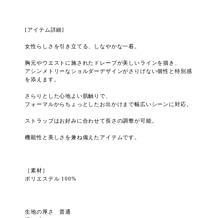
[アイテム詳細]
女性らしさを引き立てる、しなやかな一着。
胸元やウエストに施されたドレープが美しいラインを描き、
アシンメトリーなショルダーデザインがさりげない個性と特別感
を添えます。
さらりとした心地よい肌触りで、
フォーマルからちょっとしたお出かけまで幅広いシーンに対応。
ストラップはお好みに合わせて長さの調整が可能。
機能性と美しさを兼ね備えたアイテムです。
［素材］
ポリエステル 100%
生地の厚さ 普通