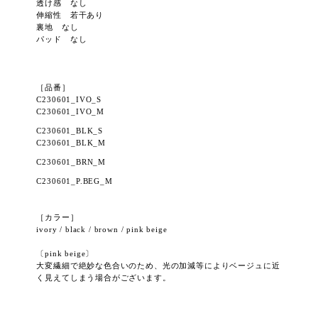
透け感 なし
伸縮性 若干あり
裏地 なし
パッド なし
［品番］
C230601_IVO
_S
C230601_IVO_M
C230601_BLK_S
C230601_BLK_M
C230601_BRN
_M
C230601_P.BEG
_M
［カラー］
ivory / black / brown / pink beige
〔pink beige〕
大変繊細で絶妙な色合いのため、光の加減等によりベージュに近
く見えてしまう場合がございます。